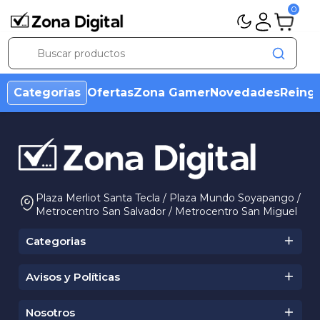
0
Categorías
Ofertas
Zona Gamer
Novedades
Reing
Plaza Merliot Santa Tecla / Plaza Mundo Soyapango /
Metrocentro San Salvador / Metrocentro San Miguel
Categorias
Avisos y Políticas
Condiciones Ofertas
Aviso de Marca
Nosotros