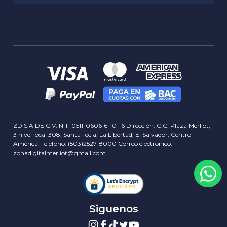
Garantia RMA
Historia
Privacidad
Sucursales
Delivery info
Servicios
Términos y Condiciones
Contactos
Concursos y Rifas
Blog
ZD S.A DE C.V. NIT: 0511-060616-101-6 Dirección: C.C. Plaza Merliot,
3 nivel local 308, Santa Tecla, La Libertad, El Salvador, Centro
América. Teléfono: (503)2527-8000 Correo electrónico:
zonadigitalmerliot@gmail.com
Siguenos