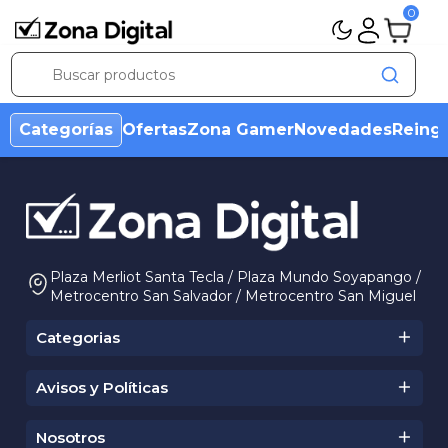
0
Categorías
Ofertas
Zona Gamer
Novedades
Reing
Plaza Merliot Santa Tecla / Plaza Mundo Soyapango /
Metrocentro San Salvador / Metrocentro San Miguel
Categorias
Avisos y Políticas
Condiciones Ofertas
Aviso de Marca
Nosotros