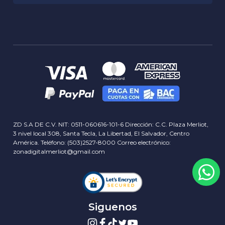
Garantia RMA
Historia
Privacidad
Sucursales
Delivery info
Servicios
Términos y Condiciones
Contactos
Concursos y Rifas
Blog
ZD S.A DE C.V. NIT: 0511-060616-101-6 Dirección: C.C. Plaza Merliot,
3 nivel local 308, Santa Tecla, La Libertad, El Salvador, Centro
América. Teléfono: (503)2527-8000 Correo electrónico:
zonadigitalmerliot@gmail.com
Siguenos