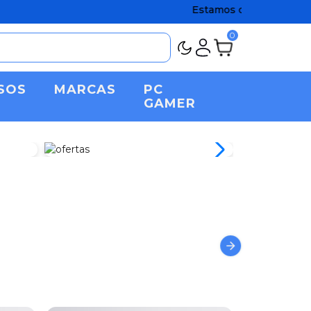
Estamos de regreso Chato! Con 
0
SOS
MARCAS
PC
GAMER