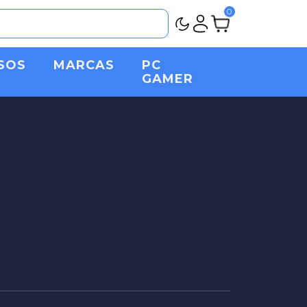
Vacaciones Agos
0
SOS
MARCAS
PC
GAMER