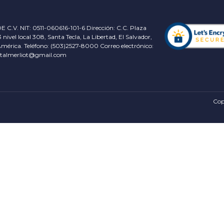
👍 Productos Recomendados
Ver todos ➜
🔥 Los Más Hot De Zona
Ver todos ➜