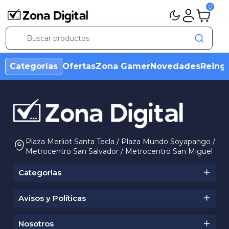
0
Categorías
Ofertas
Zona Gamer
Novedades
Reing
Plaza Merliot Santa Tecla / Plaza Mundo Soyapango /
Metrocentro San Salvador / Metrocentro San Miguel
+503 2527 8000
cotizaciones@zonadigitalsv.com
Categorias