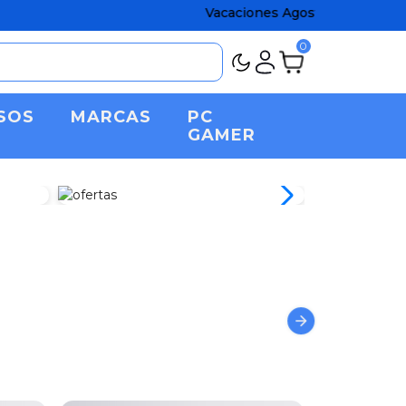
Vacaciones Agostinas chatos! Aprovech
0
SOS
MARCAS
PC
GAMER