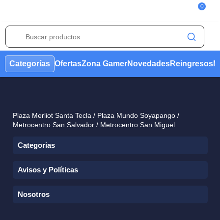
0
Categorías
Ofertas
Zona Gamer
Novedades
Reing
Plaza Merliot Santa Tecla / Plaza Mundo Soyapango /
Metrocentro San Salvador / Metrocentro San Miguel
Categorias
Avisos y Políticas
Condiciones Ofertas
Aviso de Marca
Nosotros