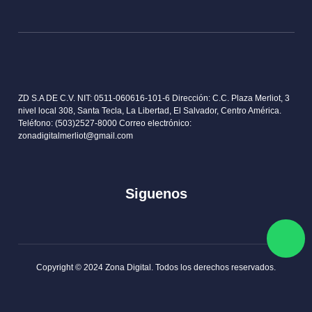
Garantia RMA
Historia
Privacidad
Sucursales
Delivery info
Servicios
Términos y Condiciones
Contactos
Concursos y Rifas
Blog
ZD S.A DE C.V. NIT: 0511-060616-101-6 Dirección: C.C. Plaza Merliot,
3 nivel local 308, Santa Tecla, La Libertad, El Salvador, Centro
América. Teléfono: (503)2527-8000 Correo electrónico:
zonadigitalmerliot@gmail.com
Siguenos