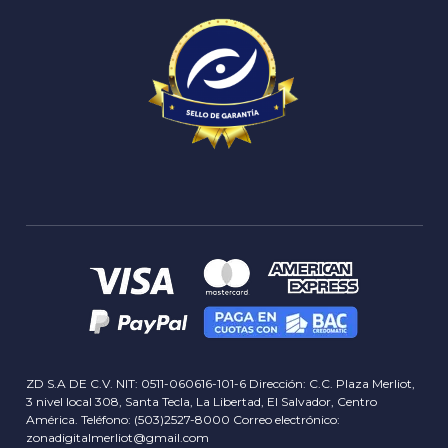
Delivery info
Servicios
Términos y Condiciones
Contactos
Concursos y Rifas
Blog
ZD S.A DE C.V. NIT: 0511-060616-101-6 Dirección: C.C. Plaza Merliot,
3 nivel local 308, Santa Tecla, La Libertad, El Salvador, Centro
América. Teléfono: (503)2527-8000 Correo electrónico:
zonadigitalmerliot@gmail.com