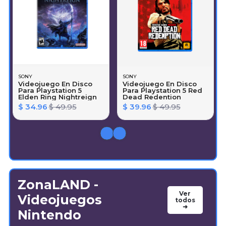
SONY
SONY
Videojuego En Disco
Videojuego En Disco
Para Playstation 5
Para Playstation 5 Red
Elden Ring Nightreign
Dead Redention
$ 34.96
$ 49.95
$ 39.96
$ 49.95
ZonaLAND -
Ver
Videojuegos
todos
➜
Nintendo