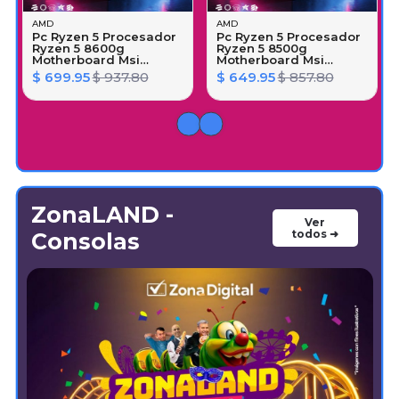
AMD
AMD
Pc Ryzen 5 Procesador
Pc Ryzen 5 Procesador
Ryzen 5 8600g
Ryzen 5 8500g
Motherboard Msi
Motherboard Msi
A620m Memoria Ram
A620m Memoria Ram
$ 699.95
$ 937.80
$ 649.95
$ 857.80
Kingston 16gb Ddr5
Kingston 16gb Ddr5
5200mhz Rgb Unidad
5200mhz Rgb Unidad
M.2 500gb Western
M.2 500gb Western
Digital Psu Ew 650w
Digital Psu Ew 650w
Gaming Case Aerocool
Gaming Case Aerocool
Beam
Beam
ZonaLAND -
Ver
todos ➜
Consolas