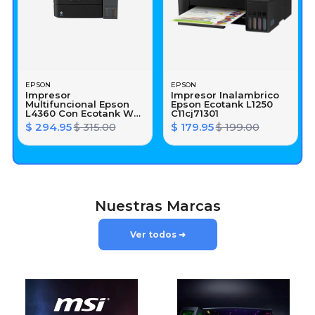
EPSON
EPSON
Impresor
Impresor Inalambrico
Multifuncional Epson
Epson Ecotank L1250
L4360 Con Ecotank Wifi
C11cj71301
C11cl41301
$ 294.95
$ 315.00
$ 179.95
$ 199.00
Nuestras Marcas
Ver todos ➜