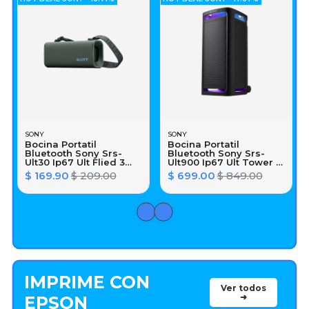
SONY
SONY
Bocina Portatil
Bocina Portatil
Bluetooth Sony Srs-
Bluetooth Sony Srs-
Ult30 Ip67 Ult Flied 3
Ult900 Ip67 Ult Tower 9
Hasta 24h Gris
Hasta 25h
$ 169.90
$ 209.00
$ 699.00
$ 849.00
IMPRIME CON
Ver todos
➜
EPSON