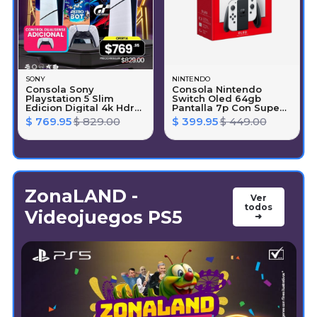
SONY
NINTENDO
Consola Sony
Consola Nintendo
Playstation 5 Slim
Switch Oled 64gb
Edicion Digital 4k Hdr
Pantalla 7p Con Super
Astro Bot Y Gran
Mario Wonder
$ 769.95
$ 829.00
$ 399.95
$ 449.00
Turismo 7 ( Latam)
825gb + (control Dual
Sense Blanco)
ZonaLAND -
Ver
todos
Videojuegos PS5
➜