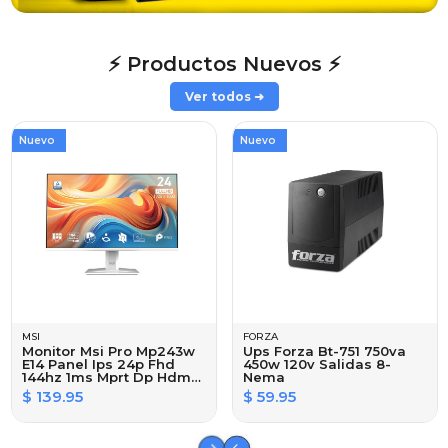
⚡ Productos Nuevos ⚡
Ver todos ➜
Nuevo
Nuevo
MSI
FORZA
Monitor Msi Pro Mp243w
Ups Forza Bt-751 750va
E14 Panel Ips 24p Fhd
450w 120v Salidas 8-
144hz 1ms Mprt Dp Hdmi
Nema
Blanco
$ 139.95
$ 59.95