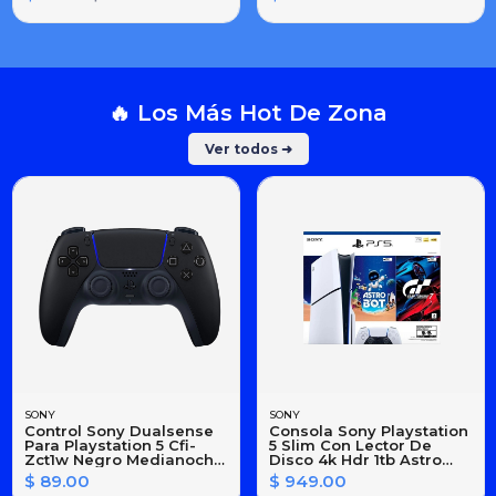
De Juego)
🔥 Los Más Hot De Zona
Ver todos ➜
SONY
SONY
Control Sony Dualsense
Consola Sony Playstation
Para Playstation 5 Cfi-
5 Slim Con Lector De
Zct1w Negro Medianoche
Disco 4k Hdr 1tb Astro
74309
Bot Y Gran Turismo
$ 89.00
$ 949.00
7(latam)