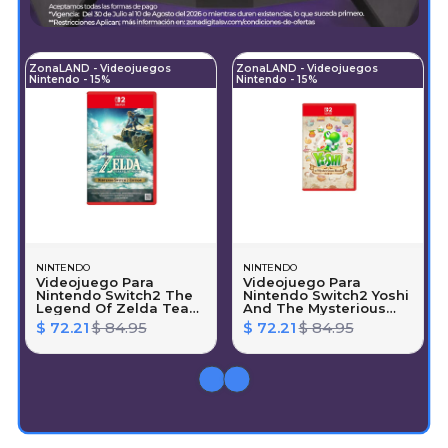
ZonaLAND - Videojuegos
ZonaLAND - Videojuegos
Nintendo - 15%
Nintendo - 15%
NINTENDO
NINTENDO
Videojuego Para
Videojuego Para
Nintendo Switch2 The
Nintendo Switch2 Yoshi
Legend Of Zelda Tears
And The Mysterious
Of The Kingdom
Book
$ 72.21
$ 84.95
$ 72.21
$ 84.95