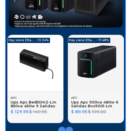
Hay viene Elta.... - 13.34%
Hay viene Elta.... - 17.48%
APC
APC
Ups Apc Be850m2-Lm
Ups Apc 900va 480w 6
850va 450w 9 Salidas
Salidas Bvx900l-Lm
$ 129.95
$ 149.95
$ 89.95
$ 109.00