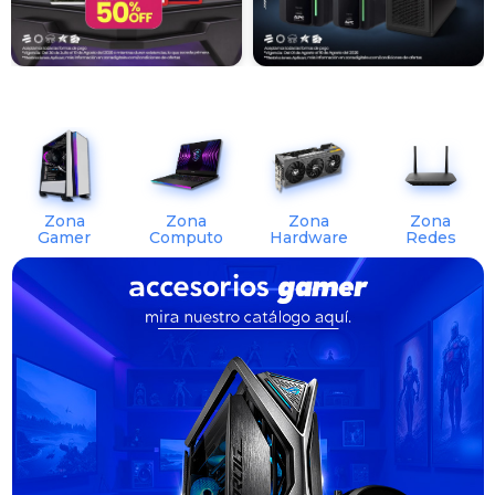
Zona
Zona
Zona
Zona
Gamer
Computo
Hardware
Redes