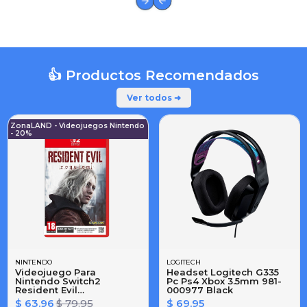
👍 Productos Recomendados
Ver todos ➜
ZonaLAND - Videojuegos Nintendo
- 20%
NINTENDO
LOGITECH
Videojuego Para
Headset Logitech G335
Nintendo Switch2
Pc Ps4 Xbox 3.5mm 981-
Resident Evil
000977 Black
Requiem(tarjeta Llave
$ 63.96
$ 79.95
$ 69.95