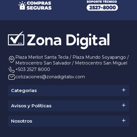
Plaza Merliot Santa Tecla / Plaza Mundo Soyapango /
Metrocentro San Salvador / Metrocentro San Miguel
+503 2527 8000
cotizaciones@zonadigitalsv.com
Categorias
Zona Gamer
Zona Computo
Avisos y Políticas
Zona Hardware
Condiciones Ofertas
Zona Redes
Aviso de Marca
Nosotros
Zona Electrónica
Garantia RMA
Zona Móvil
Historia
Privacidad
Zona Home Office
Sucursales