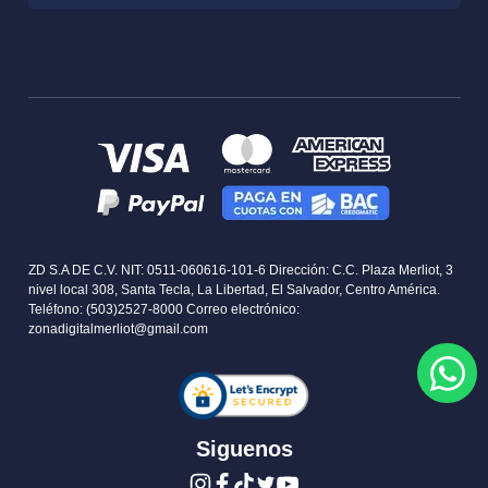
Garantia RMA
Historia
Privacidad
Sucursales
Delivery info
Servicios
Términos y Condiciones
Contactos
Concursos y Rifas
Blog
ZD S.A DE C.V. NIT: 0511-060616-101-6 Dirección: C.C. Plaza Merliot,
3 nivel local 308, Santa Tecla, La Libertad, El Salvador, Centro