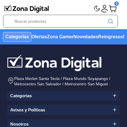
0
Categorías
Ofertas
Zona Gamer
Novedades
Reing
Plaza Merliot Santa Tecla / Plaza Mundo Soyapango /
Metrocentro San Salvador / Metrocentro San Miguel
Categorias
Avisos y Políticas
Condiciones Ofertas
Aviso de Marca
Nosotros