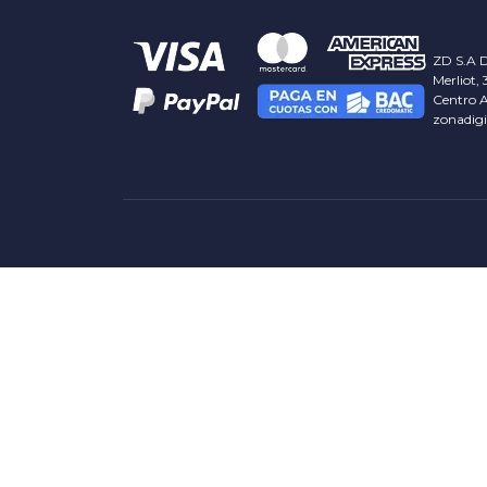
ZD S.A D
Merliot, 
Centro A
zonadig