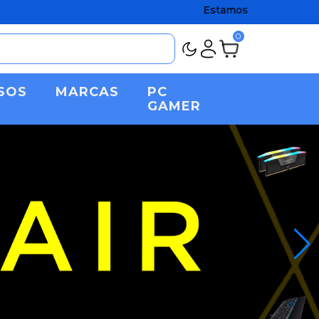
Estamos de regreso Chato! Con las pilas al
0
SOS
MARCAS
PC
GAMER