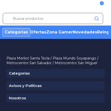
0
Categorías
Ofertas
Zona Gamer
Novedades
Reing
Plaza Merliot Santa Tecla / Plaza Mundo Soyapango /
Metrocentro San Salvador / Metrocentro San Miguel
Categorias
Avisos y Políticas
Condiciones Ofertas
Aviso de Marca
Nosotros