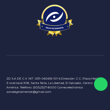
Garantia RMA
Historia
Privacidad
Sucursales
Delivery info
Servicios
Términos y Condiciones
Contactos
Concursos y Rifas
Blog
ZD S.A DE C.V. NIT: 0511-060616-101-6 Dirección: C.C. Plaza Merliot,
3 nivel local 308, Santa Tecla, La Libertad, El Salvador, Centro