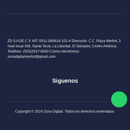
Garantia RMA
Historia
Privacidad
Sucursales
Delivery info
Servicios
Términos y Condiciones
Contactos
Concursos y Rifas
Blog
ZD S.A DE C.V. NIT: 0511-060616-101-6 Dirección: C.C. Plaza Merliot,
3 nivel local 308, Santa Tecla, La Libertad, El Salvador, Centro
América. Teléfono: (503)2527-8000 Correo electrónico:
zonadigitalmerliot@gmail.com
Siguenos