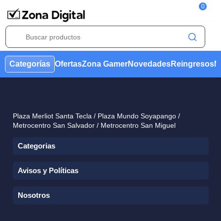
0
Categorías
Ofertas
Zona Gamer
Novedades
Reing
Plaza Merliot Santa Tecla / Plaza Mundo Soyapango /
Metrocentro San Salvador / Metrocentro San Miguel
Categorias
Avisos y Políticas
Condiciones Ofertas
Aviso de Marca
Nosotros