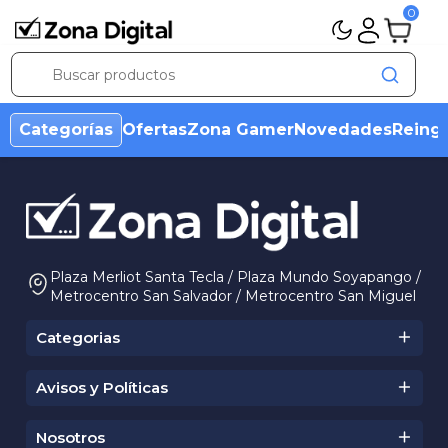
0
Categorías
Ofertas
Zona Gamer
Novedades
Reing
Plaza Merliot Santa Tecla / Plaza Mundo Soyapango /
Metrocentro San Salvador / Metrocentro San Miguel
+503 2527 8000
cotizaciones@zonadigitalsv.com
Categorias