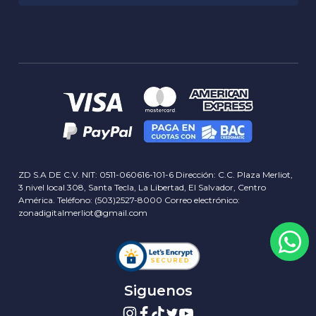
Zona Gamer
Zona Computo
Avisos y Políticas
Zona Hardware
Condiciones Ofertas
Zona Redes
Aviso de Marca
Nosotros
Zona Electrónica
Garantia RMA
Zona Móvil
Historia
Privacidad
Zona Home Office
Sucursales
Delivery info
Servicios
Términos y Condiciones
Contactos
Concursos y Rifas
Blog
ZD S.A DE C.V. NIT: 0511-060616-101-6 Dirección: C.C. Plaza Merliot,
3 nivel local 308, Santa Tecla, La Libertad, El Salvador, Centro
América. Teléfono: (503)2527-8000 Correo electrónico:
zonadigitalmerliot@gmail.com