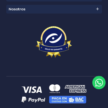
👍 Productos Recomendados
Ver todos ➜
🔥 Los Más Hot De Zona
Ver todos ➜
Nuestras Marcas
Ver todos ➜