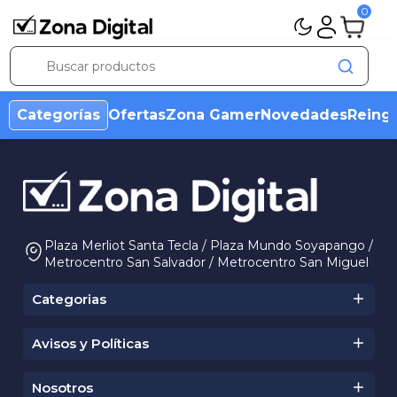
0
Categorías
Ofertas
Zona Gamer
Novedades
Reing
Plaza Merliot Santa Tecla / Plaza Mundo Soyapango /
Metrocentro San Salvador / Metrocentro San Miguel
Categorias
Avisos y Políticas
Condiciones Ofertas
Aviso de Marca
Nosotros