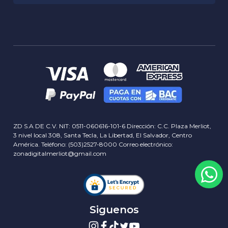
Garantia RMA
Historia
Privacidad
Sucursales
Delivery info
Servicios
Términos y Condiciones
Contactos
Concursos y Rifas
Blog
ZD S.A DE C.V. NIT: 0511-060616-101-6 Dirección: C.C. Plaza Merliot,
3 nivel local 308, Santa Tecla, La Libertad, El Salvador, Centro
América. Teléfono: (503)2527-8000 Correo electrónico:
zonadigitalmerliot@gmail.com
Siguenos