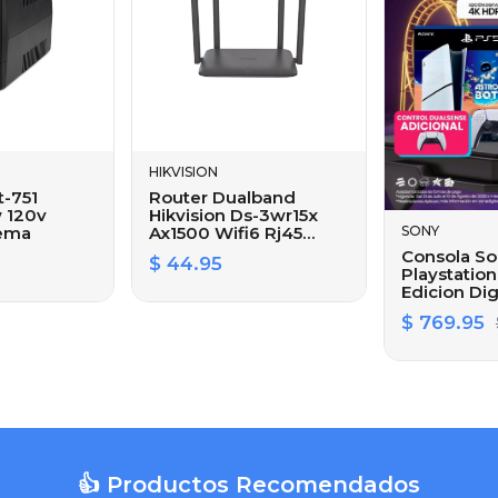
HIKVISION
t-751
Router Dualband
 120v
Hikvision Ds-3wr15x
SONY
Nema
Ax1500 Wifi6 Rj45
Gigabite
Consola S
$ 44.95
Playstation
Edicion Dig
Astro Bot Y
$ 769.95
Turismo 7 
825gb + (c
Sense Blan
👍 Productos Recomendados