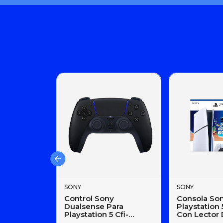
SONY
SONY
Control Sony
Consola So
Dualsense Para
Playstation 
Playstation 5 Cfi-
Con Lector 
Zct1w Negro
4k Hdr 1tb A