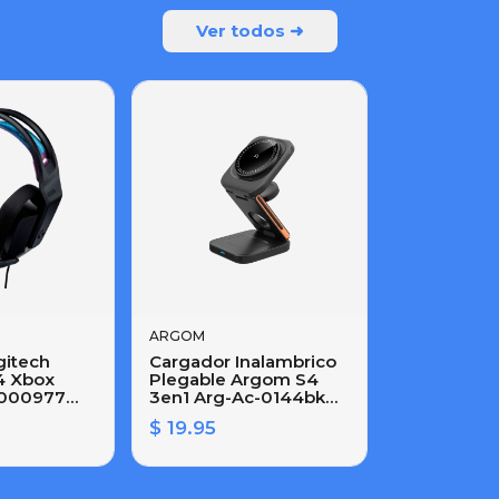
Ver todos ➜
ARGOM
gitech
Cargador Inalambrico
4 Xbox
Plegable Argom S4
-000977
3en1 Arg-Ac-0144bk
Hasta 15w
$ 19.95