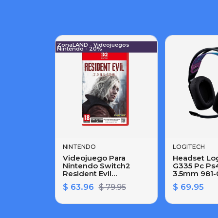
ZonaLAND - Videojuegos
Nintendo - 20%
NINTENDO
LOGITECH
Videojuego Para
Headset Lo
Nintendo Switch2
G335 Pc Ps
Resident Evil
3.5mm 981
Requiem(tarjeta
Black
$ 63.96
$ 69.95
$ 79.95
Llave De Juego)