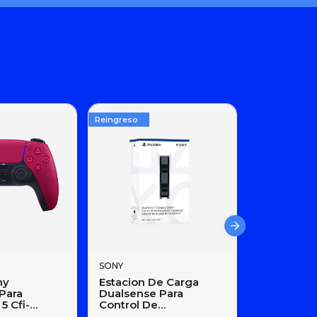
Reingreso
SONY
Control S
Dualsense
Playstation
Zct1w Gra
$ 89.00
SONY
ny
Estacion De Carga
Para
Dualsense Para
5 Cfi-
Control De
mic Red
Playstation 5 Ps5 Cfi-