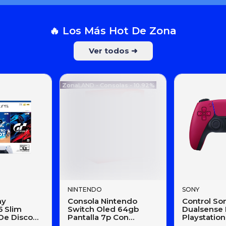
🔥 Los Más Hot De Zona
Ver todos ➜
ZonaLAND - Consolas - 10.92%
NINTENDO
SONY
ny
Consola Nintendo
Control So
5 Slim
Switch Oled 64gb
Dualsense 
De Disco
Pantalla 7p Con
Playstation 
stro Bot Y
Super Mario Wonder
Zct1w Cos