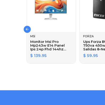
MSI
FORZA
Monitor Msi Pro
Ups Forza B
Mp243w E14 Panel
750va 450w
Ips 24p Fhd 144hz
Salidas 8-
1ms Mprt Dp Hdmi
$ 139.95
$ 59.95
Blanco