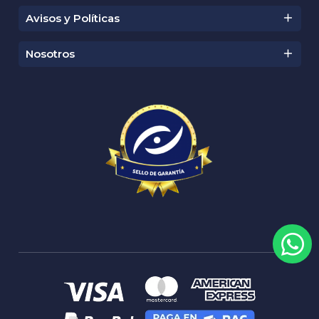
👍 Productos Recomendados
Ver todos ➜
🔥 Los Más Hot De Zona
Ver todos ➜
Nuestras Marcas
Ver todos ➜